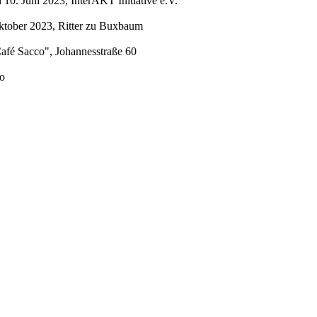
0. Juni 2023, InterAKT Initiative e.V.
ktober 2023, Ritter zu Buxbaum
afé Sacco", Johannesstraße 60
mo