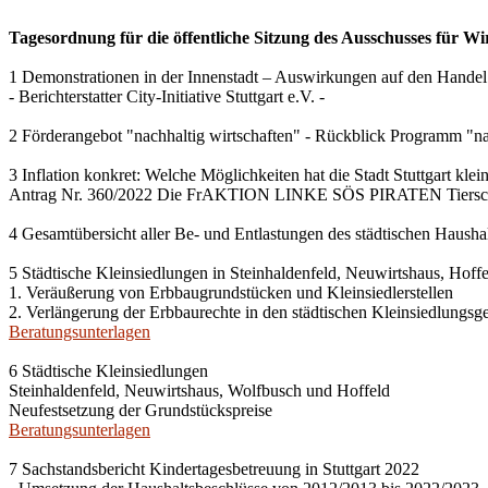
Tagesordnung für die öffentliche Sitzung des Ausschusses für Wi
1 Demonstrationen in der Innenstadt – Auswirkungen auf den Handel
- Berichterstatter City-Initiative Stuttgart e.V. -
2 Förderangebot "nachhaltig wirtschaften" - Rückblick Programm "na
3 Inflation konkret: Welche Möglichkeiten hat die Stadt Stuttgart kle
Antrag Nr. 360/2022 Die FrAKTION LINKE SÖS PIRATEN Tiersch
4 Gesamtübersicht aller Be- und Entlastungen des städtischen Haush
5 Städtische Kleinsiedlungen in Steinhaldenfeld, Neuwirtshaus, Hof
1. Veräußerung von Erbbaugrundstücken und Kleinsiedlerstellen
2. Verlängerung der Erbbaurechte in den städtischen Kleinsiedlungsg
Beratungsunterlagen
6 Städtische Kleinsiedlungen
Steinhaldenfeld, Neuwirtshaus, Wolfbusch und Hoffeld
Neufestsetzung der Grundstückspreise
Beratungsunterlagen
7 Sachstandsbericht Kindertagesbetreuung in Stuttgart 2022