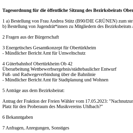
Tagesordnung für die öffentliche Sitzung des Bezirksbeirats Ob
1 a) Bestellung von Frau Andrea Stütz (B90/DIE GRÜNEN) zum stellv
b) Bestellung von Jugendrät*innen zu Mitgliedern des Bezirksbeirat
2 Fragen aus der Bürgerschaft
3 Energetisches Gesamtkonzept für Obertürkheim
- Mündlicher Bericht Amt für Umweltschutz
4 Güterbahnhof Obertürkheim Ob 42
Überarbeitung Wettbewerbsergebnis/städtebaulicher Entwurf
Fuß- und Radwegeverbindung über die Bahnlinie
- Mündlicher Bericht Amt für Stadtplanung und Wohnen
5 Anträge aus dem Bezirksbeirat:
Antrag der Fraktion der Freien Wähler vom 17.05.2023: "Nachnutzung
Platz für den Proberaum des Musikvereins Uhlbach?"
6 Bekanntgaben
7 Anfragen, Anregungen, Sonstiges