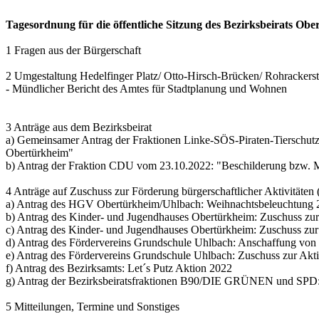
Tagesordnung für die öffentliche Sitzung des Bezirksbeirats O
1 Fragen aus der Bürgerschaft
2 Umgestaltung Hedelfinger Platz/ Otto-Hirsch-Brücken/ Rohrackers
- Mündlicher Bericht des Amtes für Stadtplanung und Wohnen
3 Anträge aus dem Bezirksbeirat
a) Gemeinsamer Antrag der Fraktionen Linke-SÖS-Piraten-Tierschut
Obertürkheim"
b) Antrag der Fraktion CDU vom 23.10.2022: "Beschilderung bzw. 
4 Anträge auf Zuschuss zur Förderung bürgerschaftlicher Aktivitäten 
a) Antrag des HGV Obertürkheim/Uhlbach: Weihnachtsbeleuchtung
b) Antrag des Kinder- und Jugendhauses Obertürkheim: Zuschuss zur
c) Antrag des Kinder- und Jugendhauses Obertürkheim: Zuschuss zur 
d) Antrag des Fördervereins Grundschule Uhlbach: Anschaffung vo
e) Antrag des Fördervereins Grundschule Uhlbach: Zuschuss zur Ak
f) Antrag des Bezirksamts: Let´s Putz Aktion 2022
g) Antrag der Bezirksbeiratsfraktionen B90/DIE GRÜNEN und SPD
5 Mitteilungen, Termine und Sonstiges