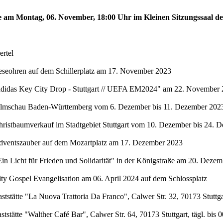
te am Montag, 06. November, 18:00 Uhr im Kleinen Sitzungssaal de
rtel
eseohren auf dem Schillerplatz am 17. November 2023
"adidas Key City Drop - Stuttgart // UEFA EM2024" am 22. November 
Filmschau Baden-Württemberg vom 6. Dezember bis 11. Dezember 2023 
hristbaumverkauf im Stadtgebiet Stuttgart vom 10. Dezember bis 24. 
Adventszauber auf dem Mozartplatz am 17. Dezember 2023
in Licht für Frieden und Solidarität" in der Königstraße am 20. Deze
ty Gospel Evangelisation am 06. April 2024 auf dem Schlossplatz
stätte "La Nuova Trattoria Da Franco", Calwer Str. 32, 70173 Stuttgar
stätte "Walther Café Bar", Calwer Str. 64, 70173 Stuttgart, tägl. bis 