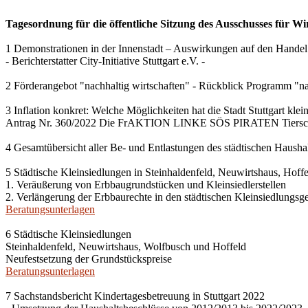
Tagesordnung für die öffentliche Sitzung des Ausschusses für Wi
1 Demonstrationen in der Innenstadt – Auswirkungen auf den Handel
- Berichterstatter City-Initiative Stuttgart e.V. -
2 Förderangebot "nachhaltig wirtschaften" - Rückblick Programm "na
3 Inflation konkret: Welche Möglichkeiten hat die Stadt Stuttgart kle
Antrag Nr. 360/2022 Die FrAKTION LINKE SÖS PIRATEN Tiersch
4 Gesamtübersicht aller Be- und Entlastungen des städtischen Haush
5 Städtische Kleinsiedlungen in Steinhaldenfeld, Neuwirtshaus, Hof
1. Veräußerung von Erbbaugrundstücken und Kleinsiedlerstellen
2. Verlängerung der Erbbaurechte in den städtischen Kleinsiedlungsg
Beratungsunterlagen
6 Städtische Kleinsiedlungen
Steinhaldenfeld, Neuwirtshaus, Wolfbusch und Hoffeld
Neufestsetzung der Grundstückspreise
Beratungsunterlagen
7 Sachstandsbericht Kindertagesbetreuung in Stuttgart 2022