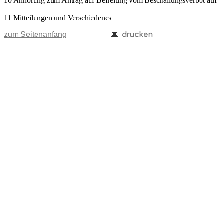
10 Anhörung zum Antrag auf Befreiung vom Beschallungsverbot auf öf
11 Mitteilungen und Verschiedenes
zum Seitenanfang