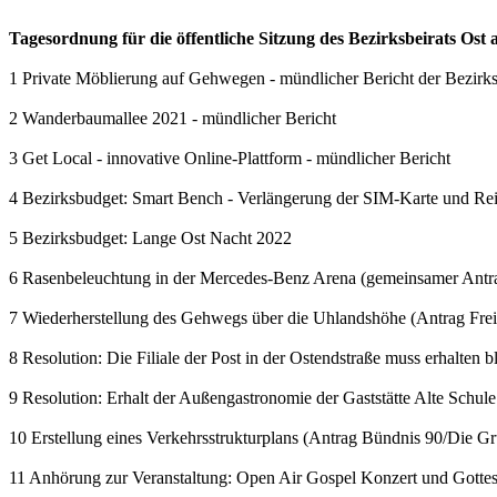
Tagesordnung für die öffentliche Sitzung des Bezirksbeirats Ost
1 Private Möblierung auf Gehwegen - mündlicher Bericht der Bezirks
2 Wanderbaumallee 2021 - mündlicher Bericht
3 Get Local - innovative Online-Plattform - mündlicher Bericht
4 Bezirksbudget: Smart Bench - Verlängerung der SIM-Karte und Re
5 Bezirksbudget: Lange Ost Nacht 2022
6 Rasenbeleuchtung in der Mercedes-Benz Arena (gemeinsamer Ant
7 Wiederherstellung des Gehwegs über die Uhlandshöhe (Antrag Fre
8 Resolution: Die Filiale der Post in der Ostendstraße muss erhalten b
9 Resolution: Erhalt der Außengastronomie der Gaststätte Alte Schul
10 Erstellung eines Verkehrsstrukturplans (Antrag Bündnis 90/Die G
11 Anhörung zur Veranstaltung: Open Air Gospel Konzert und Gottesd