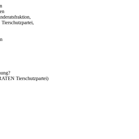
in
gen
eratsfraktion,
erschutzpartei,
en
anung?
TEN Tierschutzpartei)