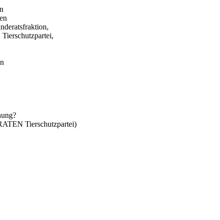
in
gen
eratsfraktion,
erschutzpartei,
en
anung?
TEN Tierschutzpartei)