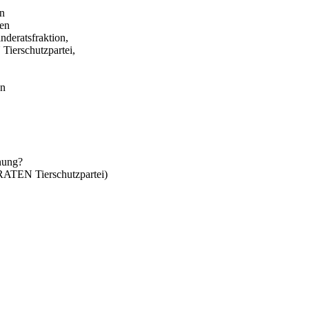
in
gen
eratsfraktion,
erschutzpartei,
en
anung?
TEN Tierschutzpartei)