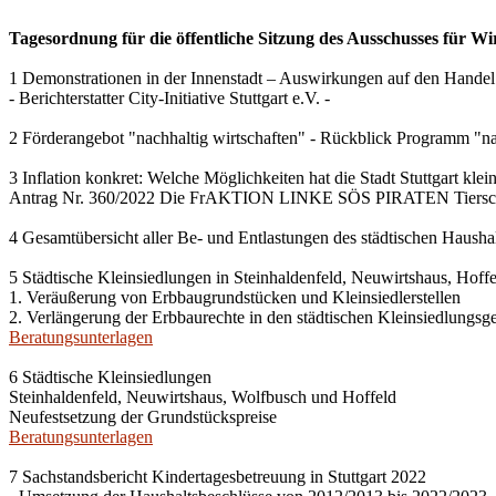
Tagesordnung für die öffentliche Sitzung des Ausschusses für Wi
1 Demonstrationen in der Innenstadt – Auswirkungen auf den Handel
- Berichterstatter City-Initiative Stuttgart e.V. -
2 Förderangebot "nachhaltig wirtschaften" - Rückblick Programm "na
3 Inflation konkret: Welche Möglichkeiten hat die Stadt Stuttgart kle
Antrag Nr. 360/2022 Die FrAKTION LINKE SÖS PIRATEN Tiersch
4 Gesamtübersicht aller Be- und Entlastungen des städtischen Haush
5 Städtische Kleinsiedlungen in Steinhaldenfeld, Neuwirtshaus, Hof
1. Veräußerung von Erbbaugrundstücken und Kleinsiedlerstellen
2. Verlängerung der Erbbaurechte in den städtischen Kleinsiedlungsg
Beratungsunterlagen
6 Städtische Kleinsiedlungen
Steinhaldenfeld, Neuwirtshaus, Wolfbusch und Hoffeld
Neufestsetzung der Grundstückspreise
Beratungsunterlagen
7 Sachstandsbericht Kindertagesbetreuung in Stuttgart 2022