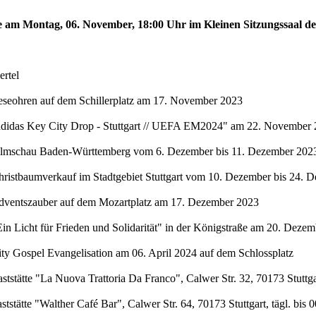
te am Montag, 06. November, 18:00 Uhr im Kleinen Sitzungssaal de
rtel
eseohren auf dem Schillerplatz am 17. November 2023
"adidas Key City Drop - Stuttgart // UEFA EM2024" am 22. November 
Filmschau Baden-Württemberg vom 6. Dezember bis 11. Dezember 2023 
hristbaumverkauf im Stadtgebiet Stuttgart vom 10. Dezember bis 24. 
Adventszauber auf dem Mozartplatz am 17. Dezember 2023
in Licht für Frieden und Solidarität" in der Königstraße am 20. Deze
ty Gospel Evangelisation am 06. April 2024 auf dem Schlossplatz
stätte "La Nuova Trattoria Da Franco", Calwer Str. 32, 70173 Stuttgar
stätte "Walther Café Bar", Calwer Str. 64, 70173 Stuttgart, tägl. bis 