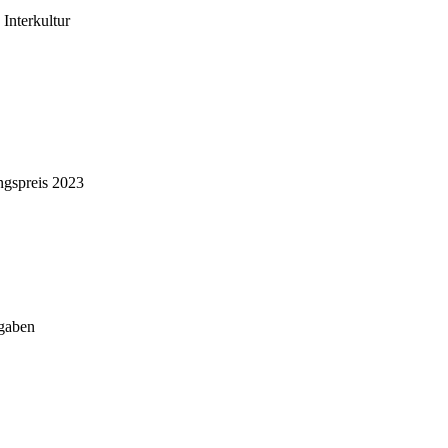
Interkultur
ngspreis 2023
rgaben