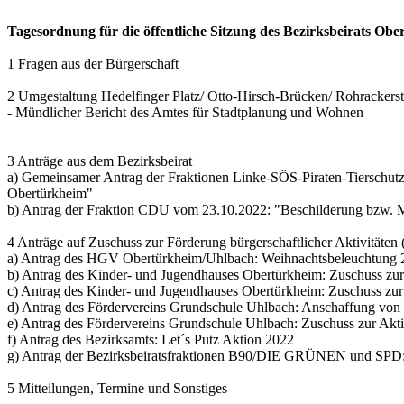
Tagesordnung für die öffentliche Sitzung des Bezirksbeirats O
1 Fragen aus der Bürgerschaft
2 Umgestaltung Hedelfinger Platz/ Otto-Hirsch-Brücken/ Rohrackers
- Mündlicher Bericht des Amtes für Stadtplanung und Wohnen
3 Anträge aus dem Bezirksbeirat
a) Gemeinsamer Antrag der Fraktionen Linke-SÖS-Piraten-Tierschut
Obertürkheim"
b) Antrag der Fraktion CDU vom 23.10.2022: "Beschilderung bzw. 
4 Anträge auf Zuschuss zur Förderung bürgerschaftlicher Aktivitäten 
a) Antrag des HGV Obertürkheim/Uhlbach: Weihnachtsbeleuchtung
b) Antrag des Kinder- und Jugendhauses Obertürkheim: Zuschuss zur
c) Antrag des Kinder- und Jugendhauses Obertürkheim: Zuschuss zur 
d) Antrag des Fördervereins Grundschule Uhlbach: Anschaffung vo
e) Antrag des Fördervereins Grundschule Uhlbach: Zuschuss zur Ak
f) Antrag des Bezirksamts: Let´s Putz Aktion 2022
g) Antrag der Bezirksbeiratsfraktionen B90/DIE GRÜNEN und SPD
5 Mitteilungen, Termine und Sonstiges