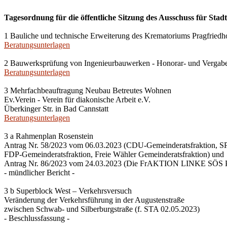
Tagesordnung für die öffentliche Sitzung des Ausschuss für Stad
1 Bauliche und technische Erweiterung des Krematoriums Pragfriedho
Beratungsunterlagen
2 Bauwerksprüfung von Ingenieurbauwerken - Honorar- und Vergab
Beratungsunterlagen
3 Mehrfachbeauftragung Neubau Betreutes Wohnen
Ev.Verein - Verein für diakonische Arbeit e.V.
Überkinger Str. in Bad Cannstatt
Beratungsunterlagen
3 a Rahmenplan Rosenstein
Antrag Nr. 58/2023 vom 06.03.2023 (CDU-Gemeinderatsfraktion, SP
FDP-Gemeinderatsfraktion, Freie Wähler Gemeinderatsfraktion) und
Antrag Nr. 86/2023 vom 24.03.2023 (Die FrAKTION LINKE SÖS P
- mündlicher Bericht -
3 b Superblock West – Verkehrsversuch
Veränderung der Verkehrsführung in der Augustenstraße
zwischen Schwab- und Silberburgstraße (f. STA 02.05.2023)
- Beschlussfassung -