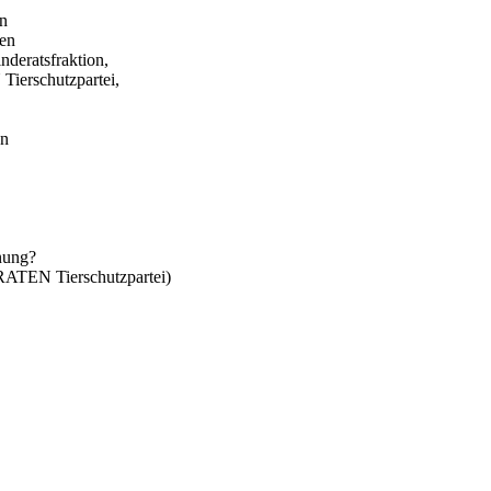
in
gen
eratsfraktion,
erschutzpartei,
en
anung?
TEN Tierschutzpartei)