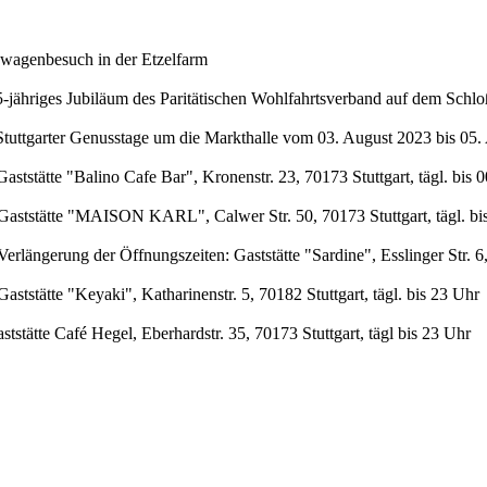
swagenbesuch in der Etzelfarm
-jähriges Jubiläum des Paritätischen Wohlfahrtsverband auf dem Schl
Stuttgarter Genusstage um die Markthalle vom 03. August 2023 bis 05.
tstätte "Balino Cafe Bar", Kronenstr. 23, 70173 Stuttgart, tägl. bis 
aststätte "MAISON KARL", Calwer Str. 50, 70173 Stuttgart, tägl. bi
ängerung der Öffnungszeiten: Gaststätte "Sardine", Esslinger Str. 6, 
tstätte "Keyaki", Katharinenstr. 5, 70182 Stuttgart, tägl. bis 23 Uhr
stätte Café Hegel, Eberhardstr. 35, 70173 Stuttgart, tägl bis 23 Uhr