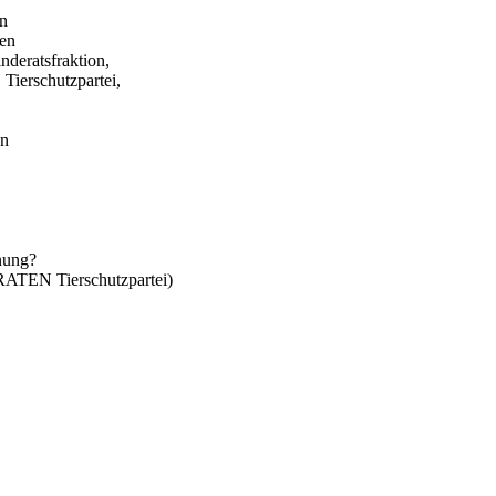
in
gen
eratsfraktion,
erschutzpartei,
en
anung?
TEN Tierschutzpartei)