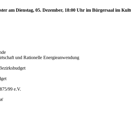
nster am Dienstag, 05. Dezember, 18:00 Uhr im Bürgersaal im Kult
nde
iewirtschaft und Rationelle Energieanwendung
Bezirksbudget
dget
875/99 e.V.
BW