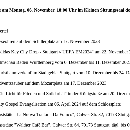
te am Montag, 06. November, 18:00 Uhr im Kleinen Sitzungssaal de
rtel
eseohren auf dem Schillerplatz am 17. November 2023
"adidas Key City Drop - Stuttgart // UEFA EM2024" am 22. November 
Filmschau Baden-Württemberg vom 6. Dezember bis 11. Dezember 2023 
hristbaumverkauf im Stadtgebiet Stuttgart vom 10. Dezember bis 24. 
Adventszauber auf dem Mozartplatz am 17. Dezember 2023
in Licht für Frieden und Solidarität" in der Königstraße am 20. Deze
ty Gospel Evangelisation am 06. April 2024 auf dem Schlossplatz
stätte "La Nuova Trattoria Da Franco", Calwer Str. 32, 70173 Stuttgar
stätte "Walther Café Bar", Calwer Str. 64, 70173 Stuttgart, tägl. bis 