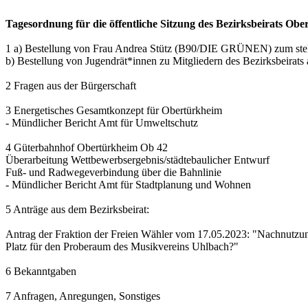
Tagesordnung für die öffentliche Sitzung des Bezirksbeirats Ob
1 a) Bestellung von Frau Andrea Stütz (B90/DIE GRÜNEN) zum stellv
b) Bestellung von Jugendrät*innen zu Mitgliedern des Bezirksbeirat
2 Fragen aus der Bürgerschaft
3 Energetisches Gesamtkonzept für Obertürkheim
- Mündlicher Bericht Amt für Umweltschutz
4 Güterbahnhof Obertürkheim Ob 42
Überarbeitung Wettbewerbsergebnis/städtebaulicher Entwurf
Fuß- und Radwegeverbindung über die Bahnlinie
- Mündlicher Bericht Amt für Stadtplanung und Wohnen
5 Anträge aus dem Bezirksbeirat:
Antrag der Fraktion der Freien Wähler vom 17.05.2023: "Nachnutzung
Platz für den Proberaum des Musikvereins Uhlbach?"
6 Bekanntgaben
7 Anfragen, Anregungen, Sonstiges