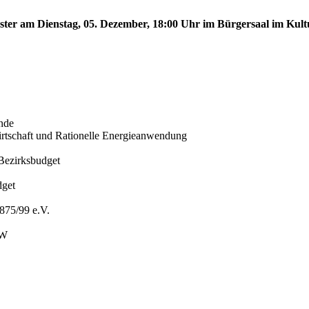
nster am Dienstag, 05. Dezember, 18:00 Uhr im Bürgersaal im Kult
nde
iewirtschaft und Rationelle Energieanwendung
Bezirksbudget
dget
875/99 e.V.
BW