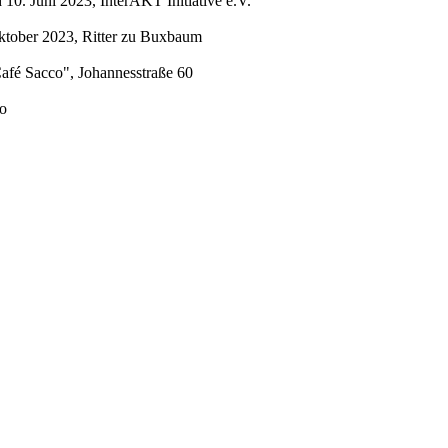
0. Juni 2023, InterAKT Initiative e.V.
ktober 2023, Ritter zu Buxbaum
afé Sacco", Johannesstraße 60
mo