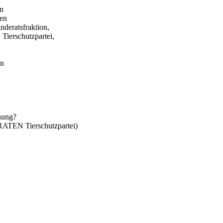
in
gen
eratsfraktion,
erschutzpartei,
en
anung?
TEN Tierschutzpartei)