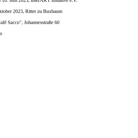
0. Juni 2023, InterAKT Initiative e.V.
ktober 2023, Ritter zu Buxbaum
afé Sacco", Johannesstraße 60
mo