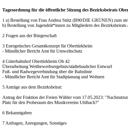
Tagesordnung für die öffentliche Sitzung des Bezirksbeirats Ob
1 a) Bestellung von Frau Andrea Stütz (B90/DIE GRÜNEN) zum stellv
b) Bestellung von Jugendrät*innen zu Mitgliedern des Bezirksbeirat
2 Fragen aus der Bürgerschaft
3 Energetisches Gesamtkonzept für Obertürkheim
- Mündlicher Bericht Amt für Umweltschutz
4 Güterbahnhof Obertürkheim Ob 42
Überarbeitung Wettbewerbsergebnis/städtebaulicher Entwurf
Fuß- und Radwegeverbindung über die Bahnlinie
- Mündlicher Bericht Amt für Stadtplanung und Wohnen
5 Anträge aus dem Bezirksbeirat:
Antrag der Fraktion der Freien Wähler vom 17.05.2023: "Nachnutzung
Platz für den Proberaum des Musikvereins Uhlbach?"
6 Bekanntgaben
7 Anfragen, Anregungen, Sonstiges