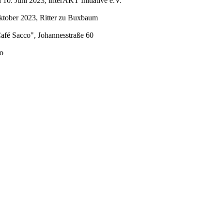
0. Juni 2023, InterAKT Initiative e.V.
ktober 2023, Ritter zu Buxbaum
afé Sacco", Johannesstraße 60
mo