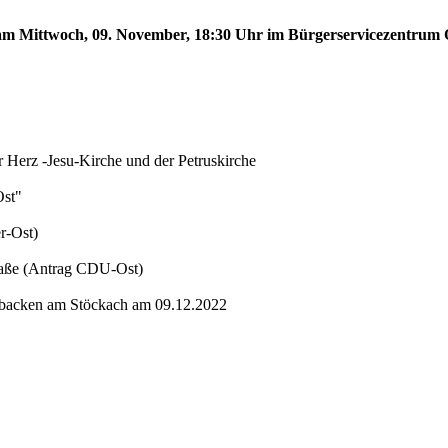
t am Mittwoch, 09. November, 18:30 Uhr im Bürgerservicezentrum O
 Herz -Jesu-Kirche und der Petruskirche
Ost"
r-Ost)
raße (Antrag CDU-Ost)
t backen am Stöckach am 09.12.2022