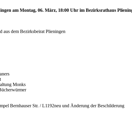
eningen am Montag, 06. März, 18:00 Uhr im Bezirksrathaus Plienin
d aus dem Bezirksbeirat Plieningen
aners
t
staltung Monks
e Bücherwürmer
l Ampel Bernhauser Str. / L1192neu und Änderung der Beschilderung