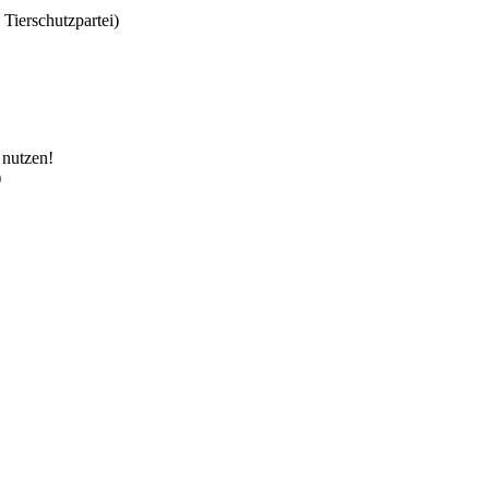
ierschutzpartei)
 nutzen!
)