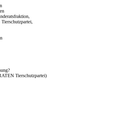
in
gen
eratsfraktion,
erschutzpartei,
en
anung?
TEN Tierschutzpartei)