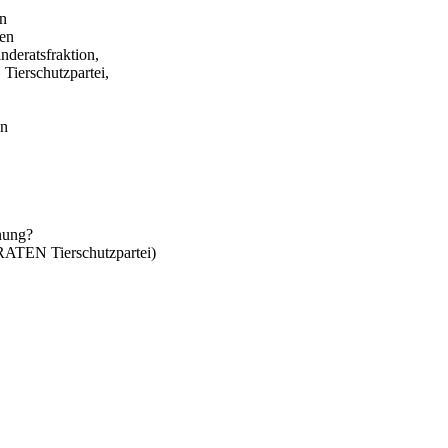
in
gen
eratsfraktion,
erschutzpartei,
en
anung?
TEN Tierschutzpartei)