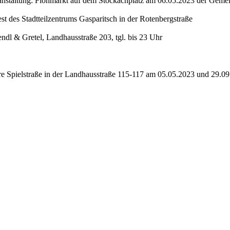
eranstaltung: Flohmarkt auf dem Stöckachplatz am 06.05.2023 der Gem
t des Stadtteilzentrums Gasparitsch in der Rotenbergstraße
ndl & Gretel, Landhausstraße 203, tgl. bis 23 Uhr
re Spielstraße in der Landhausstraße 115-117 am 05.05.2023 und 29.0