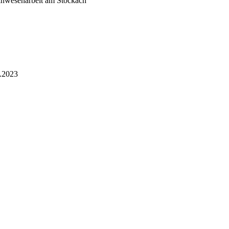
einwesenarbeit am Stöckach
9.2023