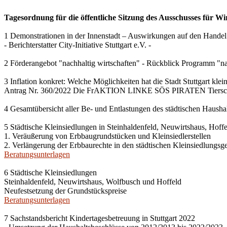
Tagesordnung für die öffentliche Sitzung des Ausschusses für Wi
1 Demonstrationen in der Innenstadt – Auswirkungen auf den Handel
- Berichterstatter City-Initiative Stuttgart e.V. -
2 Förderangebot "nachhaltig wirtschaften" - Rückblick Programm "na
3 Inflation konkret: Welche Möglichkeiten hat die Stadt Stuttgart kle
Antrag Nr. 360/2022 Die FrAKTION LINKE SÖS PIRATEN Tiersch
4 Gesamtübersicht aller Be- und Entlastungen des städtischen Haush
5 Städtische Kleinsiedlungen in Steinhaldenfeld, Neuwirtshaus, Hof
1. Veräußerung von Erbbaugrundstücken und Kleinsiedlerstellen
2. Verlängerung der Erbbaurechte in den städtischen Kleinsiedlungsg
Beratungsunterlagen
6 Städtische Kleinsiedlungen
Steinhaldenfeld, Neuwirtshaus, Wolfbusch und Hoffeld
Neufestsetzung der Grundstückspreise
Beratungsunterlagen
7 Sachstandsbericht Kindertagesbetreuung in Stuttgart 2022