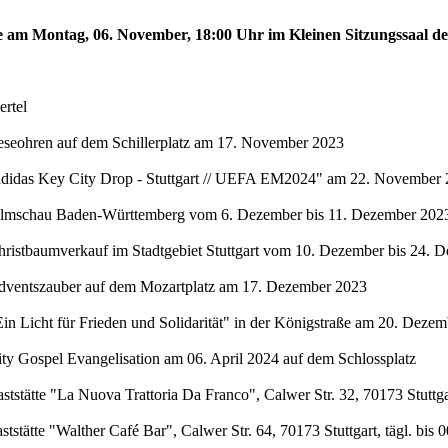
te am Montag, 06. November, 18:00 Uhr im Kleinen Sitzungssaal de
rtel
eseohren auf dem Schillerplatz am 17. November 2023
"adidas Key City Drop - Stuttgart // UEFA EM2024" am 22. November 
Filmschau Baden-Württemberg vom 6. Dezember bis 11. Dezember 2023 
hristbaumverkauf im Stadtgebiet Stuttgart vom 10. Dezember bis 24. 
Adventszauber auf dem Mozartplatz am 17. Dezember 2023
in Licht für Frieden und Solidarität" in der Königstraße am 20. Deze
ty Gospel Evangelisation am 06. April 2024 auf dem Schlossplatz
stätte "La Nuova Trattoria Da Franco", Calwer Str. 32, 70173 Stuttgar
stätte "Walther Café Bar", Calwer Str. 64, 70173 Stuttgart, tägl. bis 