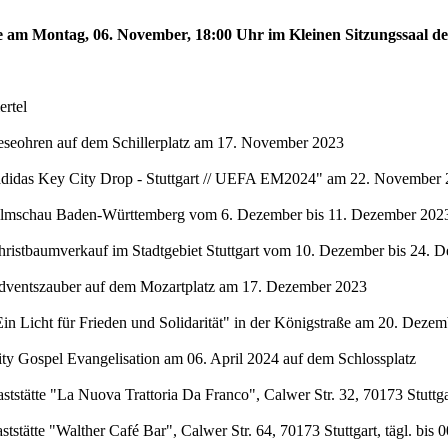
te am Montag, 06. November, 18:00 Uhr im Kleinen Sitzungssaal de
rtel
eseohren auf dem Schillerplatz am 17. November 2023
"adidas Key City Drop - Stuttgart // UEFA EM2024" am 22. November 
Filmschau Baden-Württemberg vom 6. Dezember bis 11. Dezember 2023 
hristbaumverkauf im Stadtgebiet Stuttgart vom 10. Dezember bis 24. 
Adventszauber auf dem Mozartplatz am 17. Dezember 2023
in Licht für Frieden und Solidarität" in der Königstraße am 20. Deze
ty Gospel Evangelisation am 06. April 2024 auf dem Schlossplatz
stätte "La Nuova Trattoria Da Franco", Calwer Str. 32, 70173 Stuttgar
stätte "Walther Café Bar", Calwer Str. 64, 70173 Stuttgart, tägl. bis 