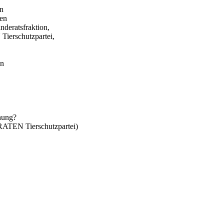
in
gen
eratsfraktion,
erschutzpartei,
en
anung?
TEN Tierschutzpartei)