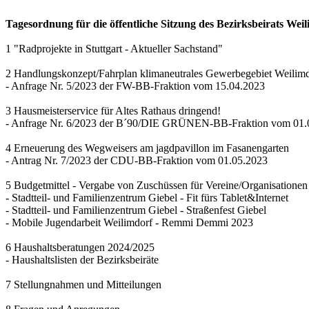
Tagesordnung für die öffentliche Sitzung des Bezirksbeirats Wei
1 "Radprojekte in Stuttgart - Aktueller Sachstand"
2 Handlungskonzept/Fahrplan klimaneutrales Gewerbegebiet Weilim
- Anfrage Nr. 5/2023 der FW-BB-Fraktion vom 15.04.2023
3 Hausmeisterservice für Altes Rathaus dringend!
- Anfrage Nr. 6/2023 der B´90/DIE GRÜNEN-BB-Fraktion vom 01.
4 Erneuerung des Wegweisers am jagdpavillon im Fasanengarten
- Antrag Nr. 7/2023 der CDU-BB-Fraktion vom 01.05.2023
5 Budgetmittel - Vergabe von Zuschüssen für Vereine/Organisationen
- Stadtteil- und Familienzentrum Giebel - Fit fürs Tablet&Internet
- Stadtteil- und Familienzentrum Giebel - Straßenfest Giebel
- Mobile Jugendarbeit Weilimdorf - Remmi Demmi 2023
6 Haushaltsberatungen 2024/2025
- Haushaltslisten der Bezirksbeiräte
7 Stellungnahmen und Mitteilungen