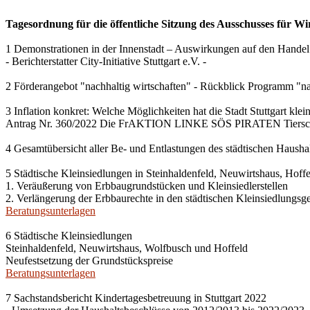
Tagesordnung für die öffentliche Sitzung des Ausschusses für Wi
1 Demonstrationen in der Innenstadt – Auswirkungen auf den Handel
- Berichterstatter City-Initiative Stuttgart e.V. -
2 Förderangebot "nachhaltig wirtschaften" - Rückblick Programm "na
3 Inflation konkret: Welche Möglichkeiten hat die Stadt Stuttgart kle
Antrag Nr. 360/2022 Die FrAKTION LINKE SÖS PIRATEN Tiersch
4 Gesamtübersicht aller Be- und Entlastungen des städtischen Haush
5 Städtische Kleinsiedlungen in Steinhaldenfeld, Neuwirtshaus, Hof
1. Veräußerung von Erbbaugrundstücken und Kleinsiedlerstellen
2. Verlängerung der Erbbaurechte in den städtischen Kleinsiedlungsg
Beratungsunterlagen
6 Städtische Kleinsiedlungen
Steinhaldenfeld, Neuwirtshaus, Wolfbusch und Hoffeld
Neufestsetzung der Grundstückspreise
Beratungsunterlagen
7 Sachstandsbericht Kindertagesbetreuung in Stuttgart 2022