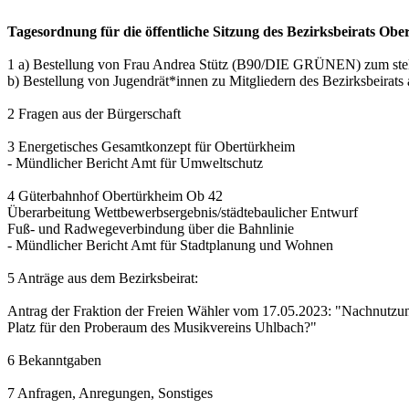
Tagesordnung für die öffentliche Sitzung des Bezirksbeirats Ob
1 a) Bestellung von Frau Andrea Stütz (B90/DIE GRÜNEN) zum stellv
b) Bestellung von Jugendrät*innen zu Mitgliedern des Bezirksbeirat
2 Fragen aus der Bürgerschaft
3 Energetisches Gesamtkonzept für Obertürkheim
- Mündlicher Bericht Amt für Umweltschutz
4 Güterbahnhof Obertürkheim Ob 42
Überarbeitung Wettbewerbsergebnis/städtebaulicher Entwurf
Fuß- und Radwegeverbindung über die Bahnlinie
- Mündlicher Bericht Amt für Stadtplanung und Wohnen
5 Anträge aus dem Bezirksbeirat:
Antrag der Fraktion der Freien Wähler vom 17.05.2023: "Nachnutzung
Platz für den Proberaum des Musikvereins Uhlbach?"
6 Bekanntgaben
7 Anfragen, Anregungen, Sonstiges