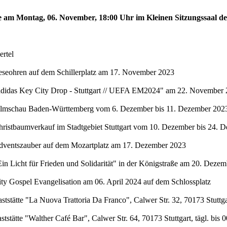
te am Montag, 06. November, 18:00 Uhr im Kleinen Sitzungssaal de
rtel
eseohren auf dem Schillerplatz am 17. November 2023
"adidas Key City Drop - Stuttgart // UEFA EM2024" am 22. November 
Filmschau Baden-Württemberg vom 6. Dezember bis 11. Dezember 2023 
hristbaumverkauf im Stadtgebiet Stuttgart vom 10. Dezember bis 24. 
Adventszauber auf dem Mozartplatz am 17. Dezember 2023
in Licht für Frieden und Solidarität" in der Königstraße am 20. Deze
ty Gospel Evangelisation am 06. April 2024 auf dem Schlossplatz
stätte "La Nuova Trattoria Da Franco", Calwer Str. 32, 70173 Stuttgar
stätte "Walther Café Bar", Calwer Str. 64, 70173 Stuttgart, tägl. bis 