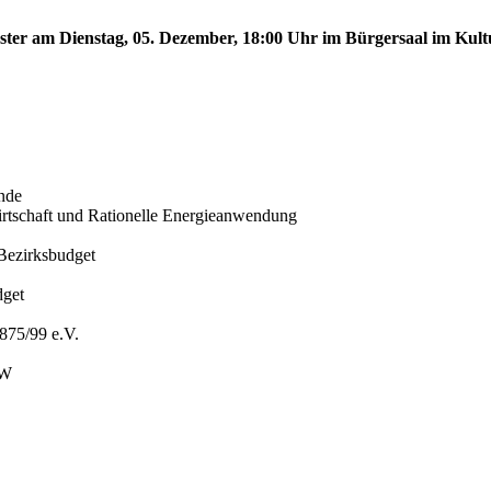
nster am Dienstag, 05. Dezember, 18:00 Uhr im Bürgersaal im Kult
nde
iewirtschaft und Rationelle Energieanwendung
Bezirksbudget
dget
875/99 e.V.
BW