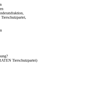
in
gen
eratsfraktion,
erschutzpartei,
en
anung?
TEN Tierschutzpartei)