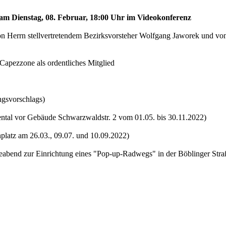
d am Dienstag, 08. Februar, 18:00 Uhr im Videokonferenz
on Herrn stellvertretendem Bezirksvorsteher Wolfgang Jaworek und von
Capezzone als ordentliches Mitglied
ngsvorschlags)
tental vor Gebäude Schwarzwaldstr. 2 vom 01.05. bis 30.11.2022)
latz am 26.03., 09.07. und 10.09.2022)
eabend zur Einrichtung eines "Pop-up-Radwegs" in der Böblinger Straß