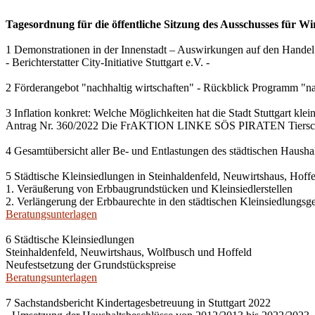
Tagesordnung für die öffentliche Sitzung des Ausschusses für Wi
1 Demonstrationen in der Innenstadt – Auswirkungen auf den Handel
- Berichterstatter City-Initiative Stuttgart e.V. -
2 Förderangebot "nachhaltig wirtschaften" - Rückblick Programm "na
3 Inflation konkret: Welche Möglichkeiten hat die Stadt Stuttgart kle
Antrag Nr. 360/2022 Die FrAKTION LINKE SÖS PIRATEN Tiersch
4 Gesamtübersicht aller Be- und Entlastungen des städtischen Haush
5 Städtische Kleinsiedlungen in Steinhaldenfeld, Neuwirtshaus, Hof
1. Veräußerung von Erbbaugrundstücken und Kleinsiedlerstellen
2. Verlängerung der Erbbaurechte in den städtischen Kleinsiedlungsg
Beratungsunterlagen
6 Städtische Kleinsiedlungen
Steinhaldenfeld, Neuwirtshaus, Wolfbusch und Hoffeld
Neufestsetzung der Grundstückspreise
Beratungsunterlagen
7 Sachstandsbericht Kindertagesbetreuung in Stuttgart 2022