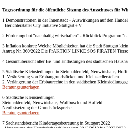
Tagesordnung für die öffentliche Sitzung des Ausschusses für Wi
1 Demonstrationen in der Innenstadt – Auswirkungen auf den Handel
- Berichterstatter City-Initiative Stuttgart e.V. -
2 Förderangebot "nachhaltig wirtschaften" - Rückblick Programm "na
3 Inflation konkret: Welche Möglichkeiten hat die Stadt Stuttgart kle
Antrag Nr. 360/2022 Die FrAKTION LINKE SÖS PIRATEN Tiersch
4 Gesamtübersicht aller Be- und Entlastungen des städtischen Haush
5 Städtische Kleinsiedlungen in Steinhaldenfeld, Neuwirtshaus, Hof
1. Veräußerung von Erbbaugrundstücken und Kleinsiedlerstellen
2. Verlängerung der Erbbaurechte in den städtischen Kleinsiedlungsg
Beratungsunterlagen
6 Städtische Kleinsiedlungen
Steinhaldenfeld, Neuwirtshaus, Wolfbusch und Hoffeld
Neufestsetzung der Grundstückspreise
Beratungsunterlagen
7 Sachstandsbericht Kindertagesbetreuung in Stuttgart 2022