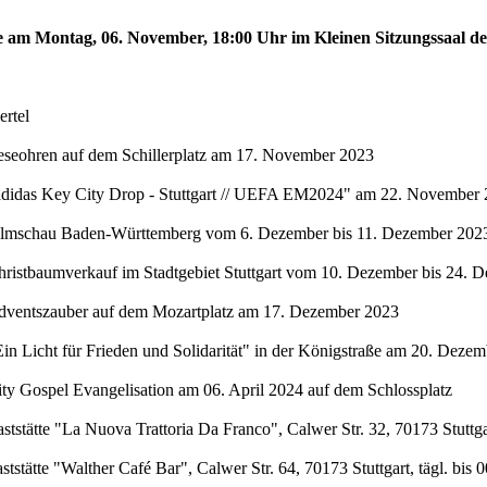
te am Montag, 06. November, 18:00 Uhr im Kleinen Sitzungssaal de
rtel
eseohren auf dem Schillerplatz am 17. November 2023
"adidas Key City Drop - Stuttgart // UEFA EM2024" am 22. November 
Filmschau Baden-Württemberg vom 6. Dezember bis 11. Dezember 2023 
hristbaumverkauf im Stadtgebiet Stuttgart vom 10. Dezember bis 24. 
Adventszauber auf dem Mozartplatz am 17. Dezember 2023
in Licht für Frieden und Solidarität" in der Königstraße am 20. Deze
ty Gospel Evangelisation am 06. April 2024 auf dem Schlossplatz
stätte "La Nuova Trattoria Da Franco", Calwer Str. 32, 70173 Stuttgar
stätte "Walther Café Bar", Calwer Str. 64, 70173 Stuttgart, tägl. bis 