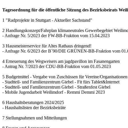
Tagesordnung für die öffentliche Sitzung des Bezirksbeirats Wei
1 "Radprojekte in Stuttgart - Aktueller Sachstand"
2 Handlungskonzept/Fahrplan klimaneutrales Gewerbegebiet Weilim
- Anfrage Nr. 5/2023 der FW-BB-Fraktion vom 15.04.2023
3 Hausmeisterservice für Altes Rathaus dringend!
- Anfrage Nr. 6/2023 der B´90/DIE GRÜNEN-BB-Fraktion vom 01.
4 Erneuerung des Wegweisers am jagdpavillon im Fasanengarten
- Antrag Nr. 7/2023 der CDU-BB-Fraktion vom 01.05.2023
5 Budgetmittel - Vergabe von Zuschüssen für Vereine/Organisationen
- Stadtteil- und Familienzentrum Giebel - Fit fürs Tablet&Internet
- Stadtteil- und Familienzentrum Giebel - Straßenfest Giebel
- Mobile Jugendarbeit Weilimdorf - Remmi Demmi 2023
6 Haushaltsberatungen 2024/2025
- Haushaltslisten der Bezirksbeiräte
7 Stellungnahmen und Mitteilungen