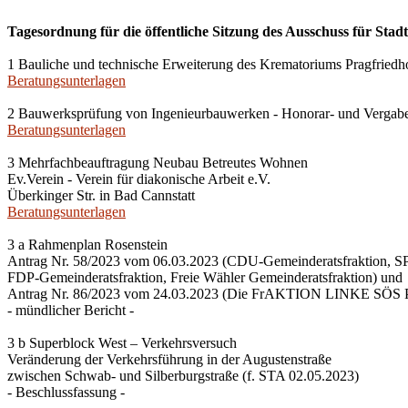
Tagesordnung für die öffentliche Sitzung des Ausschuss für Stad
1 Bauliche und technische Erweiterung des Krematoriums Pragfriedho
Beratungsunterlagen
2 Bauwerksprüfung von Ingenieurbauwerken - Honorar- und Vergab
Beratungsunterlagen
3 Mehrfachbeauftragung Neubau Betreutes Wohnen
Ev.Verein - Verein für diakonische Arbeit e.V.
Überkinger Str. in Bad Cannstatt
Beratungsunterlagen
3 a Rahmenplan Rosenstein
Antrag Nr. 58/2023 vom 06.03.2023 (CDU-Gemeinderatsfraktion, SP
FDP-Gemeinderatsfraktion, Freie Wähler Gemeinderatsfraktion) und
Antrag Nr. 86/2023 vom 24.03.2023 (Die FrAKTION LINKE SÖS P
- mündlicher Bericht -
3 b Superblock West – Verkehrsversuch
Veränderung der Verkehrsführung in der Augustenstraße
zwischen Schwab- und Silberburgstraße (f. STA 02.05.2023)
- Beschlussfassung -